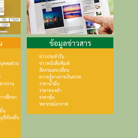
น
ข้อมูลข่าวสาร
ข่าวประจำวัน
บุคคลส่วน
ข่าวหนังสือพิมพ์
อัตราแลกเปลี่ยน
น
ความรู้ทางการเงินธปท.
ิหารงาน
ราคาน้ำมัน
ราคาทองคำ
การศึกษา
ราคาหุ้น
พยากรณ์อากาศ
ิ่น
ชีท้องถิ่น