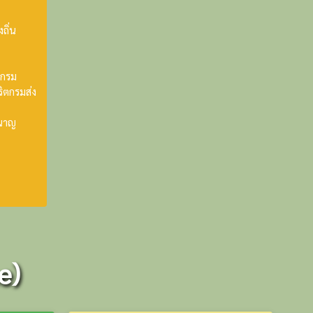
ถิ่น
รกรม
ริตกรมส่ง
ำนาญ
e)