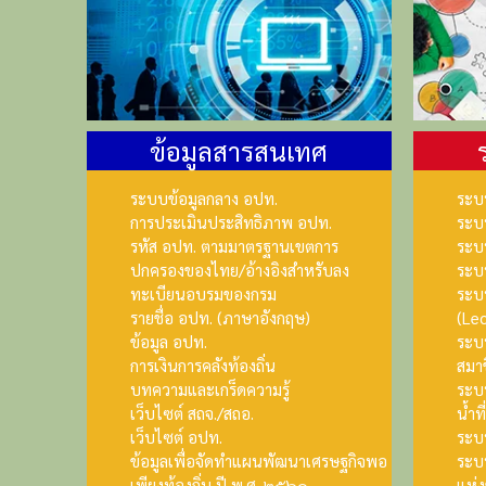
ข้อมูลสารสนเทศ
ระบบข้อมูลกลาง อปท.
ระบ
การประเมินประสิทธิภาพ อปท.
ระบ
รหัส อปท. ตามมาตรฐานเขตการ
ระบ
ปกครองของไทย/อ้างอิงสำหรับลง
ระบบ
ทะเบียนอบรมของกรม
ระบ
รายชื่อ อปท. (ภาษาอังกฤษ)
(Lec
ข้อมูล อปท.
ระบบ
การเงินการคลังท้องถิ่น
สมา
บทความและเกร็ดความรู้
ระบ
เว็บไซต์ สถจ./สถอ.
น้ำท
เว็บไซต์ อปท.
ระบบ
ข้อมูลเพื่อจัดทำแผนพัฒนาเศรษฐกิจพอ
ระบบ
เพียงท้องถิ่น ปี พ.ศ. ๒๕๖๑
แห่ง