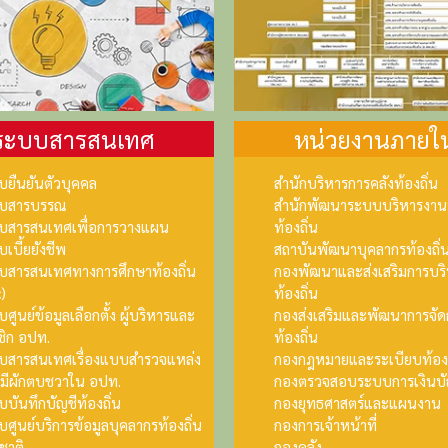
ระบบสารสนเทศ
หน่วยงานภายใ
บยืนยันตัวบุคคล
สำนักบริหารการคลังท้องถิ่น
บสารบรรณ
สำนักพัฒนาระบบบริหารงาน
บสารสนเทศเพื่อการวางแผน
ท้องถิ่น
เบี้ยยังชีพ
สถาบันพัฒนาบุคลากรท้องถิ่
บสารสนเทศทางการศึกษาท้องถิ่น
กองพัฒนาและส่งเสริมการบร
)
ท้องถิ่น
ศูนย์ข้อมูลเลือกตั้ง ผู้บริหารและ
กองส่งเสริมและพัฒนาการจัด
ชิก อปท.
ท้องถิ่น
บสารสนเทศเรื่องแบบสำรวจแหล่ง
กองกฎหมายและระเบียบท้องถ
ี่มีผักตบชวาใน อปท.
กองตรวจสอบระบบการเงินบัญ
บันทึกบัญชีท้องถิ่น
กองยุทธศาสตร์และแผนงาน
ศูนย์บริการข้อมูลบุคลากรท้องถิ่น
กองการเจ้าหน้าที่
ชาติ
กองคลัง