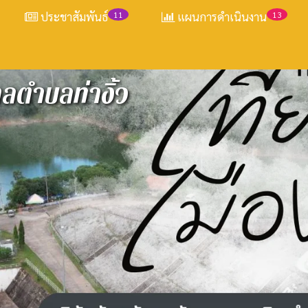
ประชาสัมพันธ์
11
แผนการดำเนินงาน
13
ตำบลท่างิ้ว