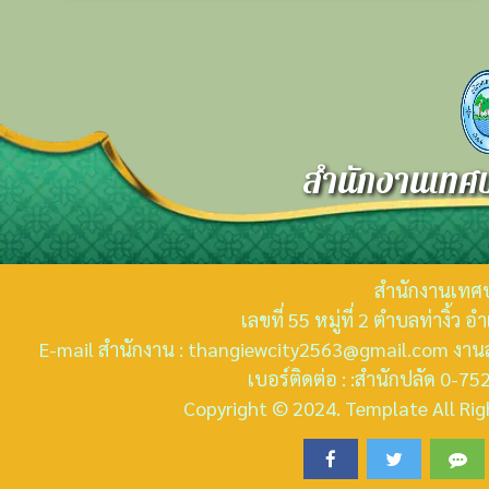
สำนักงานเทศบ
สำนักงานเทศบ
เลขที่ 55 หมู่ที่ 2 ตำบลท่างิ้ว
E-mail สำนักงาน : thangiewcity2563@gmail.com งานส
เบอร์ติดต่อ : :สำนักปลัด 0-
Copyright © 2024. Template All Righ