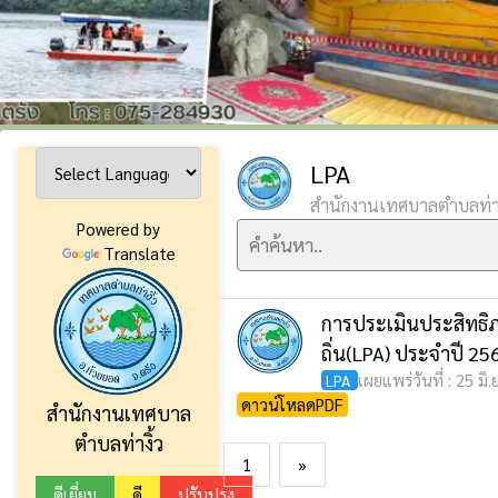
LPA
สำนักงานเทศบาลตำบลท่าง
Powered by
Translate
การประเมินประสิทธิ
ถิ่น(LPA) ประจำปี 25
เผยแพร่วันที่ : 25 มิ
LPA
ดาวน์โหลดPDF
สำนักงานเทศบาล
ตำบลท่างิ้ว
1
»
ดีเยี่ยม
ดี
ปรับปรุง