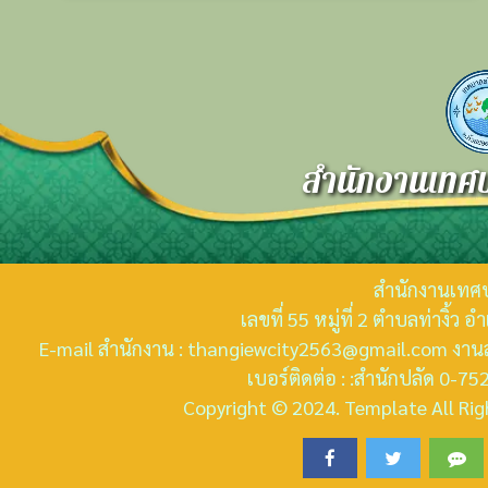
สำนักงานเทศบ
สำนักงานเทศบ
เลขที่ 55 หมู่ที่ 2 ตำบลท่างิ้ว
E-mail สำนักงาน : thangiewcity2563@gmail.com งานส
เบอร์ติดต่อ : :สำนักปลัด 0-
Copyright © 2024. Template All Righ