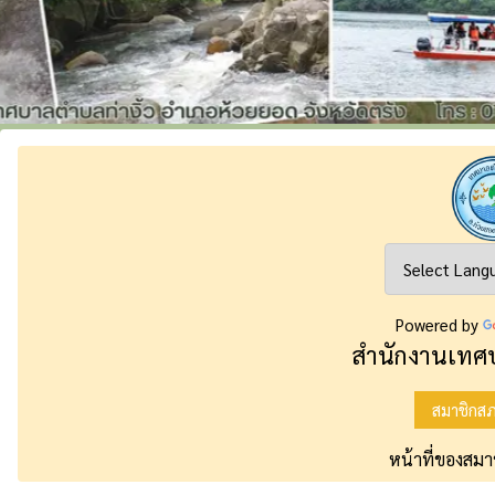
Powered by
สำนักงานเทศบ
สมาชิกส
หน้าที่ของสม