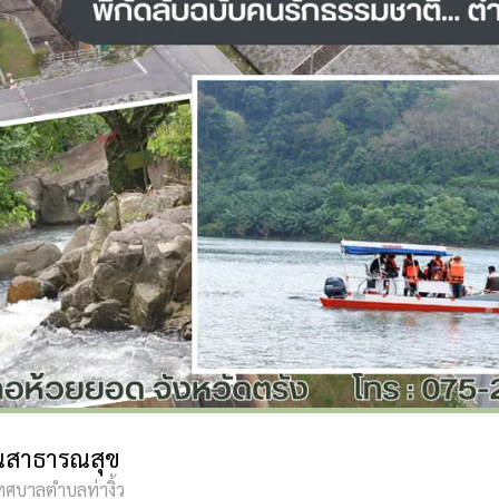
สาธารณสุข
ศบาลตำบลท่างิ้ว