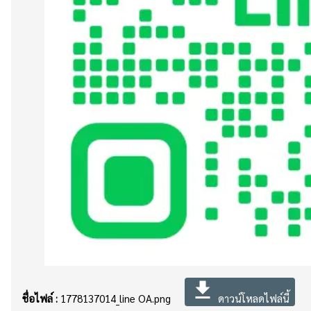
file_download
ชื่อไฟล์ :
1778137014_line OA.png
ดาวน์โหลดไฟล์นี้