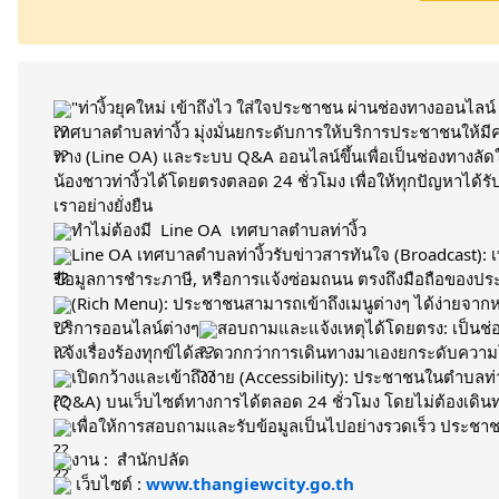
"ท่างิ้วยุคใหม่ เข้าถึงไว ใส่ใจประชาชน ผ่านช่องทางออนไลน์ 
เทศบาลตำบลท่างิ้ว มุ่งมั่นยกระดับการให้บริการประชาชนให้ม
ทาง (Line OA) และระบบ Q&A ออนไลน์ขึ้นเพื่อเป็นช่องทางลัดใน
น้องชาวท่างิ้วได้โดยตรงตลอด 24 ชั่วโมง เพื่อให้ทุกปัญหาไ
เราอย่างยั่งยืน
ทำไม่ต้องมี  Line OA  เทศบาลตำบลท่างิ้ว
Line OA เทศบาลตำบลท่างิ้วรับข่าวสารทันใจ (Broadcast): 
ข้อมูลการชำระภาษี, หรือการแจ้งซ่อมถนน ตรงถึงมือถือของป
(Rich Menu): ประชาชนสามารถเข้าถึงเมนูต่างๆ ได้ง่ายจากหน้
บริการออนไลน์ต่างๆ
สอบถามและแจ้งเหตุได้โดยตรง: เป็นช
แจ้งเรื่องร้องทุกข์ได้สะดวกกว่าการเดินทางมาเองยกระดับความ
เปิดกว้างและเข้าถึงง่าย (Accessibility): ประชาชนในตำบลท่
(Q&A) บนเว็บไซต์ทางการได้ตลอด 24 ชั่วโมง โดยไม่ต้องเดินท
เพื่อให้การสอบถามและรับข้อมูลเป็นไปอย่างรวดเร็ว ประชาช
งาน :  สำนักปลัด
 เว็บไซต์ : 
www.thangiewcity.go.th